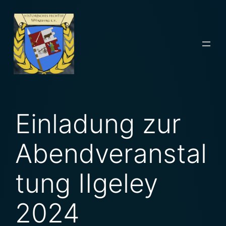
Zum
Inhalt
springen
Einladung zur
Abendveranstal
tung IIgeley
2024